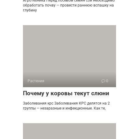
Агротехника Перед посевом семян сои необходимо
обработать почву — провести раннюю вспашку на
глубину
Растения
0
Почему у коровы текут слюни
Заболевания крс Заболевания КРС делятся на 2
группы — незаразные и инфекционные. Как те,