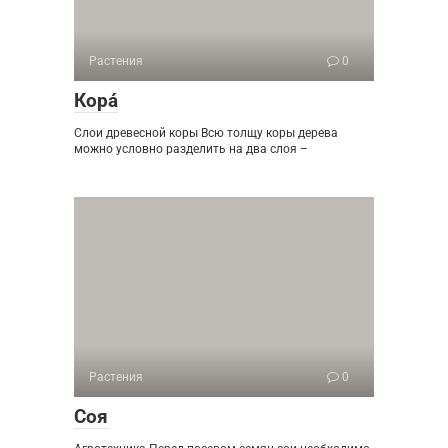
Растения
0
Кора́
Слои древесной коры Всю толщу коры дерева
можно условно разделить на два слоя –
Растения
0
Соя