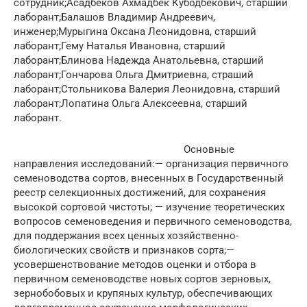
сотрудник;Асадбеков Ахмадбек Кубодбекович, старший
лаборант;Балашов Владимир Андреевич,
инженер;Мурыгина Оксана Леонидовна, старший
лаборант;Гему Наталья Ивановна, старший
лаборант;Блинова Надежда Анатольевна, старший
лаборант;Гончарова Ольга Дмитриевна, страший
лаборант;Стольникова Валерия Леонидовна, старший
лаборант;Лопатина Ольга Алексеевна, старший
лаборант.
Основные
направления исследований:— организация первичного
семеноводства сортов, внесенных в Государственный
реестр селекционных достижений, для сохранения
высокой сортовой чистоты; — изучение теоретических
вопросов семеноведения и первичного семеноводства,
для поддержания всех ценных хозяйственно-
биологических свойств и признаков сорта;—
усовершенствование методов оценки и отбора в
первичном семеноводстве новых сортов зерновых,
зернобобовых и крупяных культур, обеспечивающих