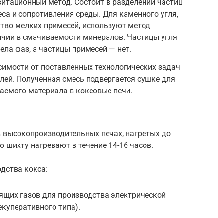
витационный метод. Состоит в разделении частиц
еса и сопротивления среды. Для каменного угля,
тво мелких примесей, используют метод
ичии в смачиваемости минералов. Частицы угля
ела фаз, а частицы примесей — нет.
симости от поставленных технологических задач
ей. Полученная смесь подвергается сушке для
аемого материала в коксовые печи.
в высокопроизводительных печах, нагретых до
 шихту нагревают в течение 14-16 часов.
одства кокса:
ящих газов для производства электрической
екуперативного типа).