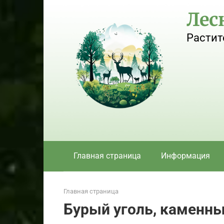
Перейти
Лес
к
контенту
Растит
Главная страница
Информация
Главная страница
Бурый уголь, каменны